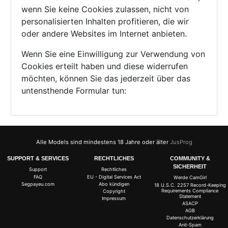
wenn Sie keine Cookies zulassen, nicht von
personalisierten Inhalten profitieren, die wir
oder andere Websites im Internet anbieten.
Wenn Sie eine Einwilligung zur Verwendung von
Cookies erteilt haben und diese widerrufen
möchten, können Sie das jederzeit über das
untensthende Formular tun:
Alle Models sind mindestens 18 Jahre oder älter
JusProg
SUPPORT & SERVICES
RECHTLICHES
COMMUNITY &
SICHERHEIT
Support
Rechtliches
FAQ
EU - Digital Services Act
Werde CamGirl
Segpayeu.com
Abo kündigen
18 U.S.C. 2257 Record-Keeping
Requirements Compliance
Copyright
Statement
Impressum
ASACP
AGB
Datenschutzerklärung
Anti-Spam